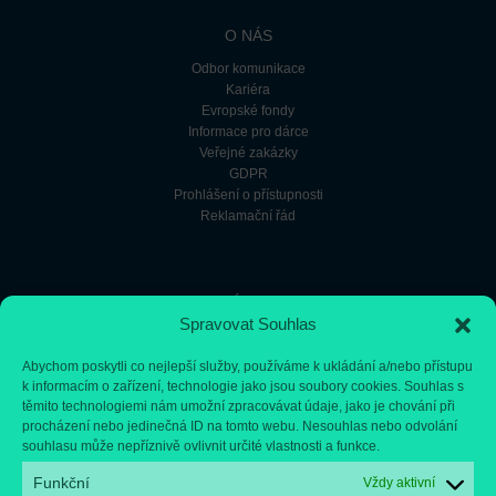
O NÁS
Odbor komunikace
Kariéra
Evropské fondy
Informace pro dárce
Veřejné zakázky
GDPR
Prohlášení o přístupnosti
Reklamační řád
RYCHLÝ KONTAKT
Spravovat Souhlas
+420 224 431 111
podatelna@fnmotol.cz
Abychom poskytli co nejlepší služby, používáme k ukládání a/nebo přístupu
Databox: nk8bxj3
k informacím o zařízení, technologie jako jsou soubory cookies. Souhlas s
těmito technologiemi nám umožní zpracovávat údaje, jako je chování při
procházení nebo jedinečná ID na tomto webu. Nesouhlas nebo odvolání
souhlasu může nepříznivě ovlivnit určité vlastnosti a funkce.
Funkční
Vždy aktivní