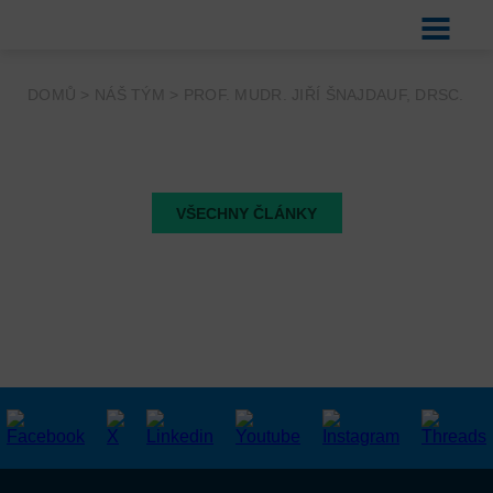
DOMŮ
>
NÁŠ TÝM
>
PROF. MUDR. JIŘÍ ŠNAJDAUF, DRSC.
VŠECHNY ČLÁNKY