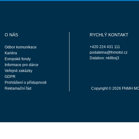
O NÁS
RYCHLÝ KONTAKT
+420 224 431 111
Odbor komunikace
podatelna@fnmotol.cz
Kariéra
Databox: nk8bxj3
Evropské fondy
Informace pro dárce
Veřejné zakázky
GDPR
Prohlášení o přístupnosti
Reklamační řád
Copyright © 2026 FNMH M