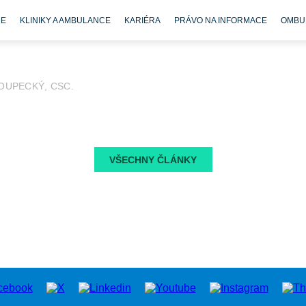
CE
KLINIKY A AMBULANCE
KARIÉRA
PRÁVO NA INFORMACE
OMBU
OUPECKÝ, CSC.
VŠECHNY ČLÁNKY