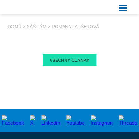
DOMŮ
>
NÁŠ TÝM
>
ROMANA LAUŠEROVÁ
VŠECHNY ČLÁNKY