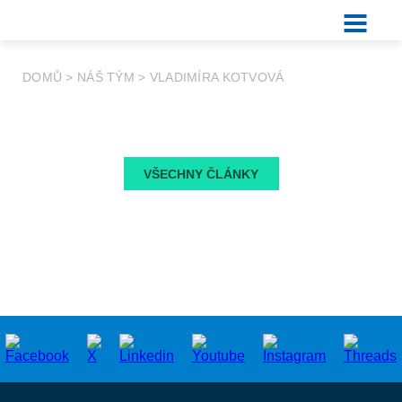
DOMŮ
>
NÁŠ TÝM
>
VLADIMÍRA KOTVOVÁ
VŠECHNY ČLÁNKY