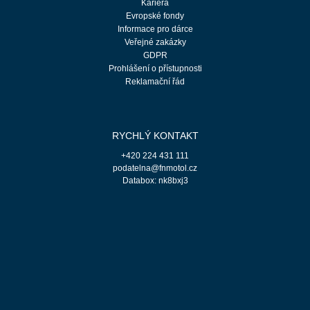
Kariéra
Evropské fondy
Informace pro dárce
Veřejné zakázky
GDPR
Prohlášení o přístupnosti
Reklamační řád
RYCHLÝ KONTAKT
+420 224 431 111
podatelna@fnmotol.cz
Databox: nk8bxj3