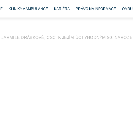
CE
KLINIKY A AMBULANCE
KARIÉRA
PRÁVO NA INFORMACE
OMBU
JARMILE DRÁBKOVÉ, CSC. K JEJÍM ÚCTYHODNÝM 90. NAROZE