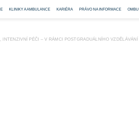
CE
KLINIKY A AMBULANCE
KARIÉRA
PRÁVO NA INFORMACE
OMBU
I, INTENZIVNÍ PÉČI – V RÁMCI POSTGRADUÁLNÍHO VZDĚLÁVÁNÍ