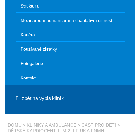
Struktura
Mezinárodní humanitární a charitativní činnost
Kariéra
Používané zkratky
Fotogalerie
Kontakt
zpět na výpis klinik
DOMŮ
>
KLINIKY A AMBULANCE
>
ČÁST PRO DĚTI
>
DĚTSKÉ KARDIOCENTRUM 2. LF UK A FNMH