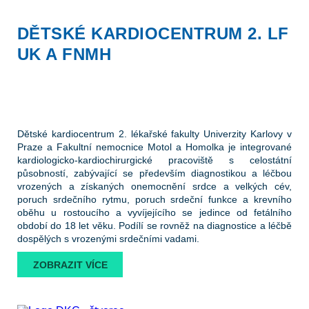
DĚTSKÉ KARDIOCENTRUM 2. LF
UK A FNMH
Dětské kardiocentrum 2. lékařské fakulty Univerzity Karlovy v
Praze a Fakultní nemocnice Motol a Homolka je integrované
kardiologicko-kardiochirurgické pracoviště s celostátní
působností, zabývající se především diagnostikou a léčbou
vrozených a získaných onemocnění srdce a velkých cév,
poruch srdečního rytmu, poruch srdeční funkce a krevního
oběhu u rostoucího a vyvíjejícího se jedince od fetálního
období do 18 let věku. Podílí se rovněž na diagnostice a léčbě
dospělých s vrozenými srdečními vadami.
ZOBRAZIT VÍCE