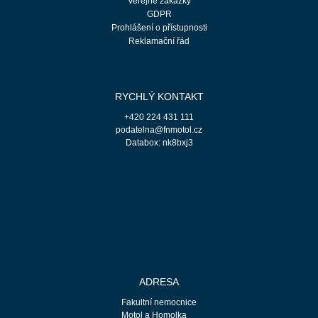
Veřejné zakázky
GDPR
Prohlášení o přístupnosti
Reklamační řád
RYCHLÝ KONTAKT
+420 224 431 111
podatelna@fnmotol.cz
Databox: nk8bxj3
ADRESA
Fakultní nemocnice
Motol a Homolka