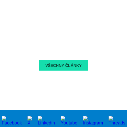
potřeb po třech až šesti měsících od cévní mozkové
příhody a poté každoročně pro všechny pacienty po cévní
mozkové příhod.
Aktuální stav: Česká neurologická společnost se aktuálně
snaží ve spolupráci s MZ ČR zavést řadu kroků, které
umožní vznik akreditovaných cévních poraden pro pacienty
po prodělané CMP. Stejně tak MZ ČR, Česká společnost
rehabilitační medicíny a Česká neurologická společnost
připravují vylepšení rehabilitační léčby po CMP.
TZ_Česko bude nyní usilovat o snížení počtu
případů
VŠECHNY ČLÁNKY