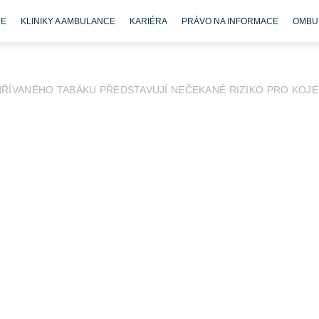
CE
KLINIKY A AMBULANCE
KARIÉRA
PRÁVO NA INFORMACE
OMBU
HŘÍVANÉHO TABÁKU PŘEDSTAVUJÍ NEČEKANÉ RIZIKO PRO KOJ
l varují před ostrými kovovými součástmi produktů pro užívání za
 uvolňují a v domácnostech, kde se pohybují děti, se mohou běhe