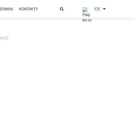
CS
DSMAN
KONTAKTY
ENCE
hřívaného tabáku, které mohou být nebezpečné pro
m vteřiny stát rizikovým předmětem.