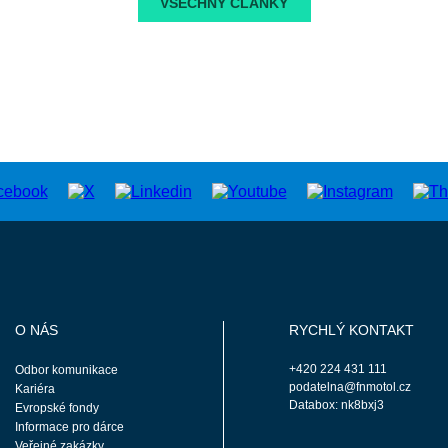
VŠECHNY ČLÁNKY
O NÁS
RYCHLÝ KONTAKT
+420 224 431 111
Odbor komunikace
podatelna@fnmotol.cz
Kariéra
Databox: nk8bxj3
Evropské fondy
Informace pro dárce
Veřejné zakázky