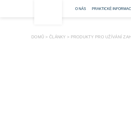
O NÁS
PRAKTICKÉ INFORMA
DOMŮ
>
ČLÁNKY
>
PRODUKTY PRO UŽÍVÁNÍ ZA
Lékaři z Pediatrické kliniky 2. LF UK a FN Moto
nejmenší. Drobné části těchto výrobků se snadno