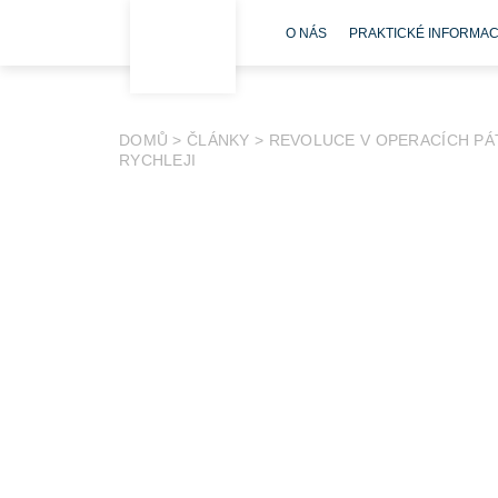
O NÁS
PRAKTICKÉ INFORMA
DOMŮ
>
ČLÁNKY
>
REVOLUCE V OPERACÍCH PÁT
RYCHLEJI
Bolesti zad a výhřezy meziobratlových plotének 
pacientů je však nutný chirurgický zákrok. FNM