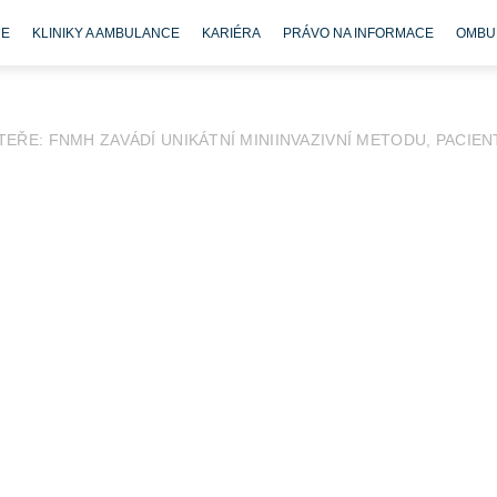
CE
KLINIKY A AMBULANCE
KARIÉRA
PRÁVO NA INFORMACE
OMBU
EŘE: FNMH ZAVÁDÍ UNIKÁTNÍ MINIINVAZIVNÍ METODU, PACIEN
patří mezi nejčastější zdravotní obtíže dospělé populace. Ve vět
H nyní přináší výrazný posun v léčbě těchto obtíží a jako pr