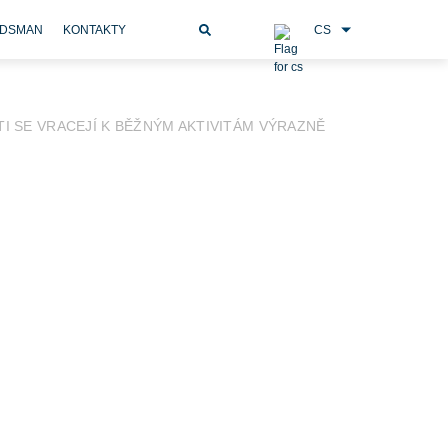
CS
DSMAN
KONTAKTY
TI SE VRACEJÍ K BĚŽNÝM AKTIVITÁM VÝRAZNĚ
šině případů pomáhá konzervativní léčba, u části
vní pracoviště v České republice zavádí moderní