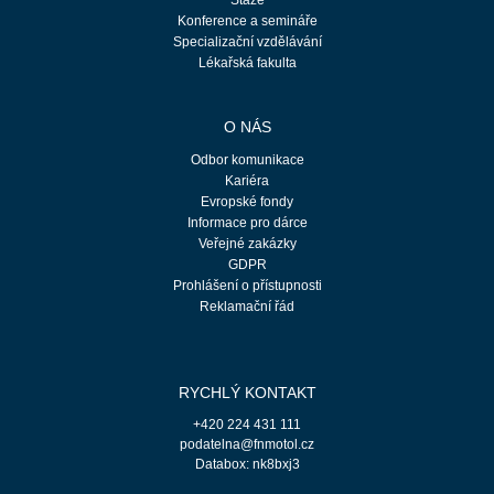
Stáže
Konference a semináře
Specializační vzdělávání
Lékařská fakulta
O NÁS
Odbor komunikace
Kariéra
Evropské fondy
Informace pro dárce
Veřejné zakázky
GDPR
Prohlášení o přístupnosti
Reklamační řád
RYCHLÝ KONTAKT
+420 224 431 111
podatelna@fnmotol.cz
Databox: nk8bxj3