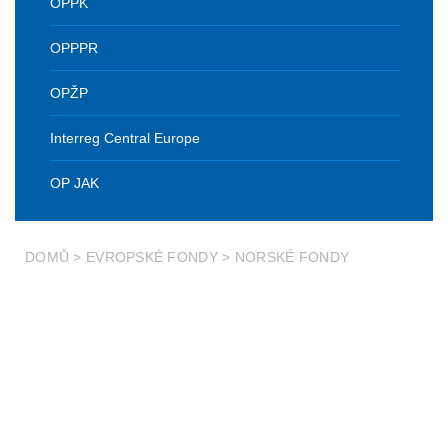
OPPK
OPPPR
OPŽP
Interreg Central Europe
OP JAK
DOMŮ
>
EVROPSKÉ FONDY
>
NORSKÉ FONDY