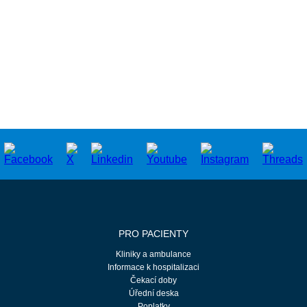
očkování proti chřipce
příspěvek na reprezentaci na sportovních akcích
knihovna i elektronická knihovna BookPort
mikulášská besídka pro děti zaměstnanců
pozornost pro všechny sestry v nemocnici na Den
sester
příspěvek pro Pěvecký sbor FNMH
peněžní dary při pracovních a životních výročích
PRO PACIENTY
Kliniky a ambulance
Informace k hospitalizaci
Čekací doby
Úřední deska
Poplatky