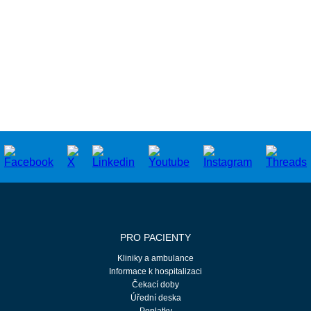
SPOLEČNÝ KONGRES ORL 2025 A UEP 2025 –
POZVÁNKA
PRO PACIENTY
Kliniky a ambulance
Informace k hospitalizaci
Čekací doby
Úřední deska