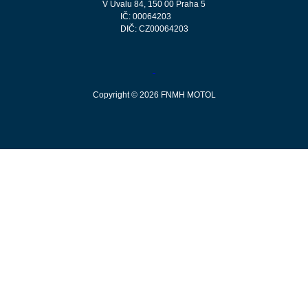
V Úvalu 84, 150 00 Praha 5
IČ: 00064203
DIČ: CZ00064203
Copyright © 2026 FNMH MOTOL