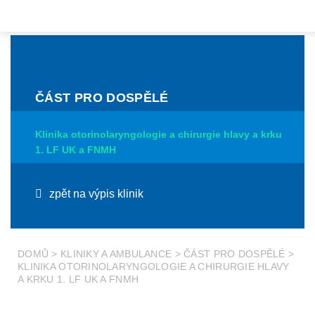
ČÁST PRO DOSPĚLÉ
Klinika otorinolaryngologie a chirurgie hlavy a krku
1. LF UK a FNMH
zpět na výpis klinik
DOMŮ
>
KLINIKY A AMBULANCE
>
ČÁST PRO DOSPĚLÉ
>
KLINIKA OTORINOLARYNGOLOGIE A CHIRURGIE HLAVY
A KRKU 1. LF UK A FNMH