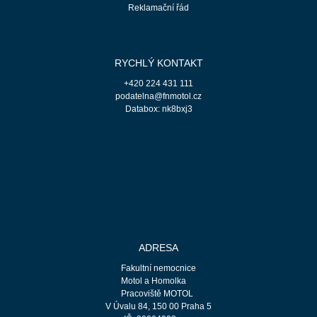
Reklamační řád
RYCHLÝ KONTAKT
+420 224 431 111
podatelna@fnmotol.cz
Databox: nk8bxj3
ADRESA
Fakultní nemocnice
Motol a Homolka
Pracoviště MOTOL
V Úvalu 84, 150 00 Praha 5