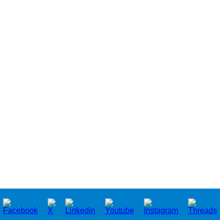
POZOR!
nehradí
chronických onemocnění
zdravotních
problémů
pozor na rozsah zdravotní
péče