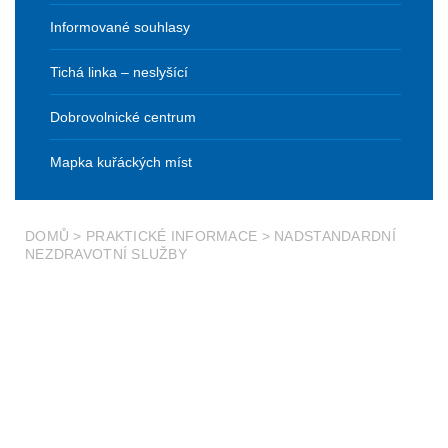
Informované souhlasy
Tichá linka – neslyšící
Dobrovolnické centrum
Mapka kuřáckých míst
DOMŮ
>
PRAKTICKÉ INFORMACE
>
NADSTANDARDNÍ
NEZDRAVOTNÍ SLUŽBY